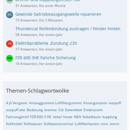
31 Antworten, Vor einer Woche
Gewinde Getriebeausgangswelle reparieren
15 Antworten, Vor 2 Monaten
Thundercat Reifenbindung austragen / Fender hinten
58 Antworten, Vor einem Jahr
Elektrikprobleme ,Zündung ,CDI
17 Antworten, Vor einem Jahr
FZR 600 3HE Falsche Sicherung
18 Antworten, Vor einem Jahr
Themen-Schlagwortwolke
4 jh Vergaser
Ansauggummis Luftfiltergummis
Ansaugstutzen
auspuff
auspuff abe
Bedüsung
bremse
Cdi
Datenblatt
Entdrosseln
Fahrzeugbrief
FZR 600 3 HE
hebel
heute
K&N
Kabelbaum
kupplung
Kühlmittel
Kühlwasser
Kühlwasserverlust
Luftfilterkasten
mivv
storm