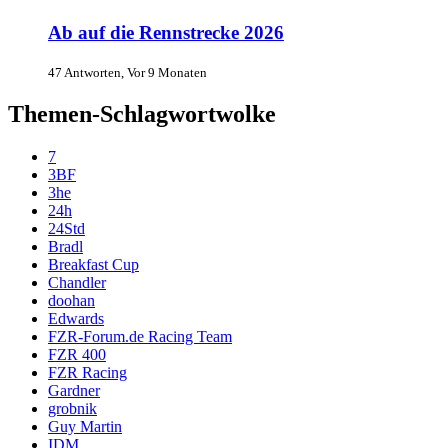
Ab auf die Rennstrecke 2026
47 Antworten, Vor 9 Monaten
Themen-Schlagwortwolke
7
3BF
3he
24h
24Std
Bradl
Breakfast Cup
Chandler
doohan
Edwards
FZR-Forum.de Racing Team
FZR 400
FZR Racing
Gardner
grobnik
Guy Martin
IDM