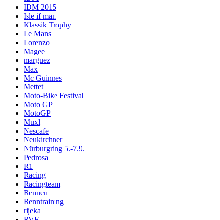
IDM 2015
Isle if man
Klassik Trophy
Le Mans
Lorenzo
Magee
marguez
Max
Mc Guinnes
Mettet
Moto-Bike Festival
Moto GP
MotoGP
Muxl
Nescafe
Neukirchner
Nürburgring 5.-7.9.
Pedrosa
R1
Racing
Racingteam
Rennen
Renntraining
rijeka
RVF