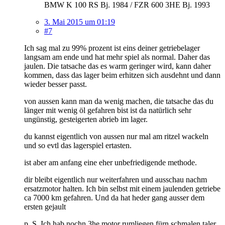
BMW K 100 RS Bj. 1984 / FZR 600 3HE Bj. 1993
3. Mai 2015 um 01:19
#7
Ich sag mal zu 99% prozent ist eins deiner getriebelager
langsam am ende und hat mehr spiel als normal. Daher das
jaulen. Die tatsache das es warm geringer wird, kann daher
kommen, dass das lager beim erhitzen sich ausdehnt und dann
wieder besser passt.
von aussen kann man da wenig machen, die tatsache das du
länger mit wenig öl gefahren bist ist da natürlich sehr
ungünstig, gesteigerten abrieb im lager.
du kannst eigentlich von aussen nur mal am ritzel wackeln
und so evtl das lagerspiel ertasten.
ist aber am anfang eine eher unbefriedigende methode.
dir bleibt eigentlich nur weiterfahren und ausschau nachm
ersatzmotor halten. Ich bin selbst mit einem jaulenden getriebe
ca 7000 km gefahren. Und da hat heder gang ausser dem
ersten gejault
p. S. Ich hab nochn 3he motor rumliegen fürn schmalen taler