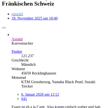
Fränkischen Schweiz
pimok6
18. November 2025 um 18:40
Asrami
Kurvensucher
Punkte
121.237
Geschlecht
Männlich
Wohnort
45659 Recklinghausen
Motorrad
KTM Grossherzog, Yamaha Black Pearl, Suzuki
Trecker
6. Januar 2026 um 12:12
#41
Essen ist eh a la Carte. Also komm einfach vorbei und hab