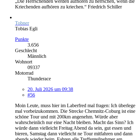
„Die Herrschenden werden aufhören zu herrschen, wenn die
Kriechenden aufhören zu kriechen.“ Friedrich Schiller
Tobner
Tobias Egli
Punkte
3.656
Geschlecht
Männlich
Wohnort
09337
Motorrad
Thunderace
20. Juli 2026 um 09:38
#56
Moin Leute, muss hier im Laberfred mal fragen: Ich überlege
mal vorbeizukommen. Die Strecke Chemnitz-Coburg ist eine
schöne Tour und mit 200km angenehm. Würde aber
wahrscheinlich nur eine Nacht bleiben. Macht das Sinn? Ich
würde dann vielleicht Freitag Abend da sein, gut essen und
bieren, Samstag dann vielleicht ne Tour mitfahren und dann
abends wieder heim. Fahren alle Treffenteilnehmer am