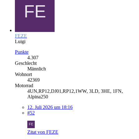
FEZE
Luigi
Punkte
4.307
Geschlecht
Männlich
Wohnort
42369
Motorrad
4UN,RP12,DJ01,RP12,1WW, 3LD, 3HE, 1FN,
Alpina250
12. Juli 2026 um 18:16
#52
Zitat von FEZE