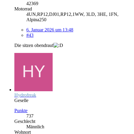
42369
Motorrad
4UN,RP12,DJ01,RP12,1WW, 3LD, 3HE, 1FN,
Alpina250
6. Januar 2026 um 13:48
#43
Die sitzen obendrauf
Hydrofreak
Geselle
Punkte
737
Geschlecht
Männlich
Wohnort