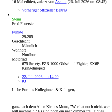
16 Mal editiert, zuletzt von
Asrami
(
26. Juli 2026 um 08:45
)
Vorheriger offizieller Beitrag
Steini
Fred Feuerstein
Punkte
29.285
Geschlecht
Männlich
Wohnort
Nordhorn
Motorrad
675 Streety, FZR 1000 Oldschool Fighter, ZX6R
Kringelmoped
22. Juli 2026 um 14:20
#3
Liebe Forums Kolleginnen & Kollegen,
ganz nach dem Alten Kirmes Motto, "Wer hat noch nicht, wer
will nochmal" ? Es sind noch ein paar Zimmer frei, gibt es