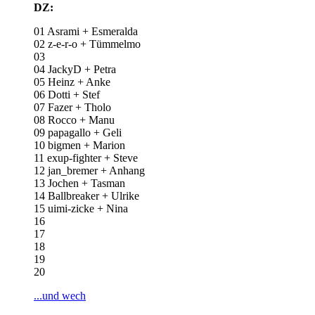
DZ:
01 Asrami + Esmeralda
02 z-e-r-o + Tümmelmo
03
04 JackyD + Petra
05 Heinz + Anke
06 Dotti + Stef
07 Fazer + Tholo
08 Rocco + Manu
09 papagallo + Geli
10 bigmen + Marion
11 exup-fighter + Steve
12 jan_bremer + Anhang
13 Jochen + Tasman
14 Ballbreaker + Ulrike
15 uimi-zicke + Nina
16
17
18
19
20
...und wech