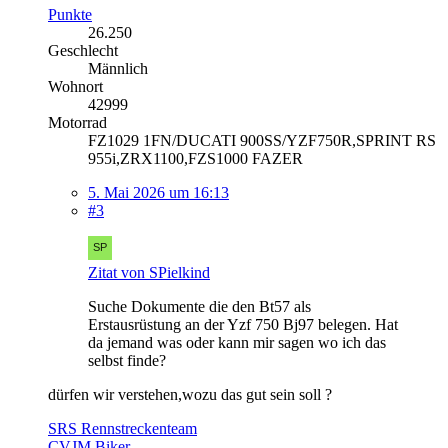
Punkte
26.250
Geschlecht
Männlich
Wohnort
42999
Motorrad
FZ1029 1FN/DUCATI 900SS/YZF750R,SPRINT RS
955i,ZRX1100,FZS1000 FAZER
5. Mai 2026 um 16:13
#3
Zitat von SPielkind
Suche Dokumente die den Bt57 als
Erstausrüstung an der Yzf 750 Bj97 belegen. Hat
da jemand was oder kann mir sagen wo ich das
selbst finde?
dürfen wir verstehen,wozu das gut sein soll ?
SRS Rennstreckenteam
CVJM Biker