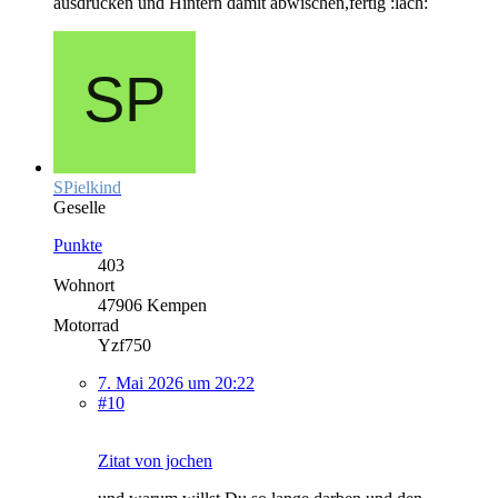
ausdrucken und Hintern damit abwischen,fertig :lach:
SPielkind
Geselle
Punkte
403
Wohnort
47906 Kempen
Motorrad
Yzf750
7. Mai 2026 um 20:22
#10
Zitat von jochen