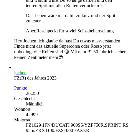
und warum willst Du so lange darben und den
teuren Sprit mit ollen Reifen verjuckeln ?
Das Leben wäre mir dafür zu kurz und der Sprit
zu teuer.
Aber,Reschpeckt für soviel Selbstbeherrschung
Hey Jochen, ich glaube da hast Du etwas missverstanden.
Finde nicht das aktuelle Supercorsa oder Rosso jetzt
unbedingt olle Reifen sind 😉 Mit nem BT50 fahr ich sicher
keinen Zentimeter mehr😎
jochen
FZ(R) des Jahres 2023
Punkte
26.250
Geschlecht
Männlich
Wohnort
42999
Motorrad
FZ1029 1FN/DUCATI 900SS/YZF750R,SPRINT RS
955i,ZRX1100,FZS1000 FAZER