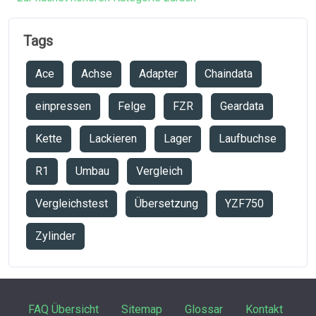
Tags
Ace
Achse
Adapter
Chaindata
einpressen
Felge
FZR
Geardata
Kette
Lackieren
Lager
Laufbuchse
R1
Umbau
Vergleich
Vergleichstest
Übersetzung
YZF750
Zylinder
FAQ Übersicht
Sitemap
Glossar
Kontakt