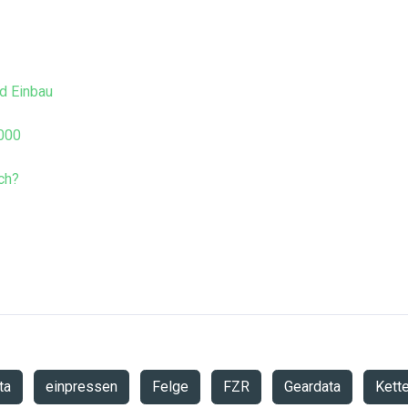
d Einbau
000
ch?
ta
einpressen
Felge
FZR
Geardata
Kett