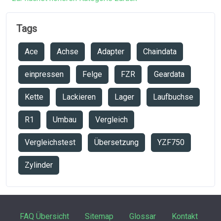
Tags
Ace
Achse
Adapter
Chaindata
einpressen
Felge
FZR
Geardata
Kette
Lackieren
Lager
Laufbuchse
R1
Umbau
Vergleich
Vergleichstest
Übersetzung
YZF750
Zylinder
FAQ Übersicht
Sitemap
Glossar
Kontakt