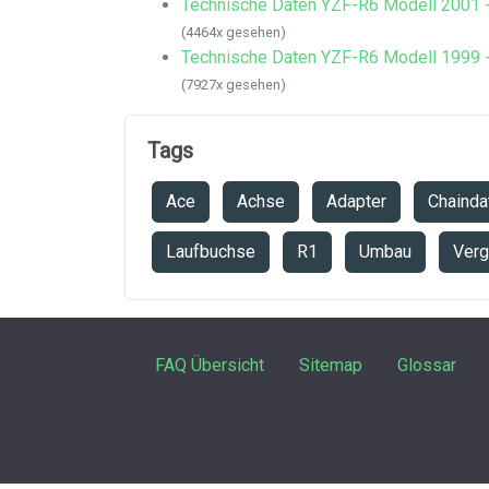
Technische Daten YZF-R6 Modell 2001 
(4464x gesehen)
Technische Daten YZF-R6 Modell 1999 
(7927x gesehen)
Tags
Ace
Achse
Adapter
Chainda
Laufbuchse
R1
Umbau
Verg
FAQ Übersicht
Sitemap
Glossar