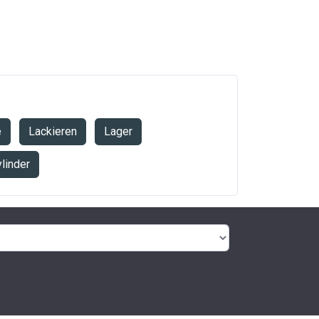
e
Lackieren
Lager
linder