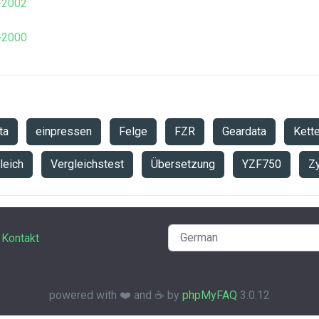
-2002
-2000
ta
einpressen
Felge
FZR
Geardata
Kett
leich
Vergleichstest
Übersetzung
YZF750
Zy
Kontakt
powered with ❤️ and ☕️ by
phpMyFAQ
3.0.12