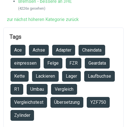
Bremsen - bessere an 3HE
(4226x gesehen)
zur nächst höheren Kategorie zurück
Tags
Ace
Achse
Adapter
Chaindata
einpressen
Felge
FZR
Geardata
Kette
Lackieren
Lager
Laufbuchse
R1
Umbau
Vergleich
Vergleichstest
Übersetzung
YZF750
Zylinder