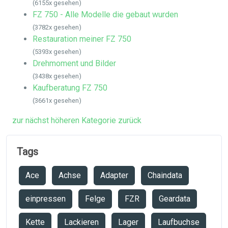
(6155x gesehen)
FZ 750 - Alle Modelle die gebaut wurden
(3782x gesehen)
Restauration meiner FZ 750
(5393x gesehen)
Drehmoment und Bilder
(3438x gesehen)
Kaufberatung FZ 750
(3661x gesehen)
zur nächst höheren Kategorie zurück
Tags
Ace
Achse
Adapter
Chaindata
einpressen
Felge
FZR
Geardata
Kette
Lackieren
Lager
Laufbuchse