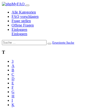
Alle Kategorien
FAQ vorschlagen
Frage stellen
Offene Fragen
Einloggen
Einloggen
Erweiterte Suche
T
3
A
B
C
D
E
F
G
H
I
K