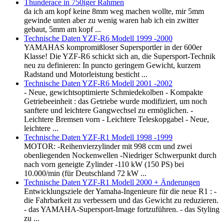
Thunderace in 750iger Rahmen
da ich am kopf keine 8mm weg machen wollte, mir 5mm
gewinde unten aber zu wenig waren hab ich ein zwitter
gebaut, 5mm am kopf ...
Technische Daten YZF-R6 Modell 1999 -2000
YAMAHAS kompromißloser Supersportler in der 600er
Klasse! Die YZF-R6 schickt sich an, die Supersport-Technik
neu zu definieren: In puncto geringem Gewicht, kurzem
Radstand und Motorleistung besticht ...
Technische Daten YZF-R6 Modell 2001 -2002
- Neue, gewichtsoptimierte Schmiedekolben - Kompakte
Getriebeeinheit : das Getriebe wurde modifiziert, um noch
sanftere und leichtere Gangwechsel zu ermöglichen. -
Leichtere Bremsen vorn - Leichtere Teleskopgabel - Neue,
leichtere ...
Technische Daten YZF-R1 Modell 1998 -1999
MOTOR: -Reihenvierzylinder mit 998 ccm und zwei
obenliegenden Nockenwellen -Niedriger Schwerpunkt durch
nach vorn geneigte Zylinder -110 kW (150 PS) bei
10.000/min (für Deutschland 72 kW ...
Technische Daten YZF-R1 Modell 2000 + Änderungen
Entwicklungsziele der Yamaha-Ingenieure für die neue R1 : -
die Fahrbarkeit zu verbessern und das Gewicht zu reduzieren.
- das YAMAHA-Supersport-Image fortzuführen. - das Styling
zu ...