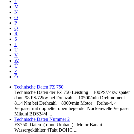
L
M
N
O
P
Q
R
S
T
U
V
W
Ü
Z
Ö
Technische Daten FZ 750
Technische Daten der FZ 750 Leistung 100PS/74kw später
dann 98 PS/72kw bei Drehzahl 10500/min Drehmoment
81,4 Nm bei Drehzahl 8000/min Motor Reihe-4, 4
Vergaser mit doppelter oben liegender Nockenwelle Vergaser
Mikuni BDS34/4 ...
Technische Daten Nummer 2
FZ750 Daten ( ohne Umbau ) Motor Bauart
Wassergekühlter 4Takt DOHC ...