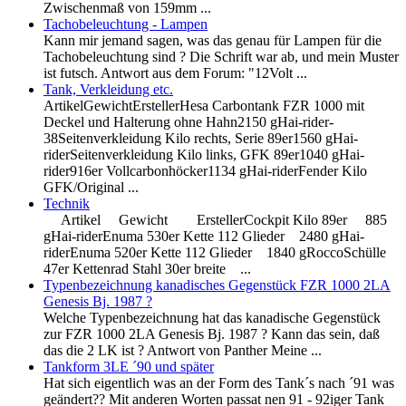
Zwischenmaß von 159mm ...
Tachobeleuchtung - Lampen
Kann mir jemand sagen, was das genau für Lampen für die
Tachobeleuchtung sind ? Die Schrift war ab, und mein Muster
ist futsch. Antwort aus dem Forum: "12Volt ...
Tank, Verkleidung etc.
ArtikelGewichtErstellerHesa Carbontank FZR 1000 mit
Deckel und Halterung ohne Hahn2150 gHai-rider-
38Seitenverkleidung Kilo rechts, Serie 89er1560 gHai-
riderSeitenverkleidung Kilo links, GFK 89er1040 gHai-
rider916er Vollcarbonhöcker1134 gHai-riderFender Kilo
GFK/Original ...
Technik
Artikel Gewicht ErstellerCockpit Kilo 89er 885
gHai-riderEnuma 530er Kette 112 Glieder 2480 gHai-
riderEnuma 520er Kette 112 Glieder 1840 gRoccoSchülle
47er Kettenrad Stahl 30er breite ...
Typenbezeichnung kanadisches Gegenstück FZR 1000 2LA
Genesis Bj. 1987 ?
Welche Typenbezeichnung hat das kanadische Gegenstück
zur FZR 1000 2LA Genesis Bj. 1987 ? Kann das sein, daß
das die 2 LK ist ? Antwort von Panther Meine ...
Tankform 3LE ´90 und später
Hat sich eigentlich was an der Form des Tank´s nach ´91 was
geändert?? Mit anderen Worten passat nen 91 - 92iger Tank