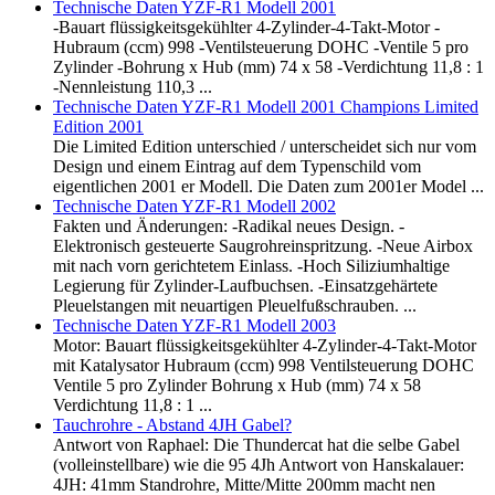
Technische Daten YZF-R1 Modell 2001
-Bauart flüssigkeitsgekühlter 4-Zylinder-4-Takt-Motor -
Hubraum (ccm) 998 -Ventilsteuerung DOHC -Ventile 5 pro
Zylinder -Bohrung x Hub (mm) 74 x 58 -Verdichtung 11,8 : 1
-Nennleistung 110,3 ...
Technische Daten YZF-R1 Modell 2001 Champions Limited
Edition 2001
Die Limited Edition unterschied / unterscheidet sich nur vom
Design und einem Eintrag auf dem Typenschild vom
eigentlichen 2001 er Modell. Die Daten zum 2001er Model ...
Technische Daten YZF-R1 Modell 2002
Fakten und Änderungen: -Radikal neues Design. -
Elektronisch gesteuerte Saugrohreinspritzung. -Neue Airbox
mit nach vorn gerichtetem Einlass. -Hoch Siliziumhaltige
Legierung für Zylinder-Laufbuchsen. -Einsatzgehärtete
Pleuelstangen mit neuartigen Pleuelfußschrauben. ...
Technische Daten YZF-R1 Modell 2003
Motor: Bauart flüssigkeitsgekühlter 4-Zylinder-4-Takt-Motor
mit Katalysator Hubraum (ccm) 998 Ventilsteuerung DOHC
Ventile 5 pro Zylinder Bohrung x Hub (mm) 74 x 58
Verdichtung 11,8 : 1 ...
Tauchrohre - Abstand 4JH Gabel?
Antwort von Raphael: Die Thundercat hat die selbe Gabel
(volleinstellbare) wie die 95 4Jh Antwort von Hanskalauer:
4JH: 41mm Standrohre, Mitte/Mitte 200mm macht nen