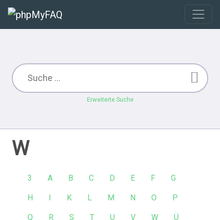
Erweiterte Suche
W
3
A
B
C
D
E
F
G
H
I
K
L
M
N
O
P
Q
R
S
T
U
V
W
Ü