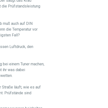
aber saugt das Krad
t die Prüfstandsleistung
lb muß auch auf DIN
enn die Temperatur vor
igsten Fall?
essen Luftdruck, den
g bei einem Tuner machen,
t ihr was dabei
wetten.
 Straße läuft, wie es auf
ht. Prüfstände sind