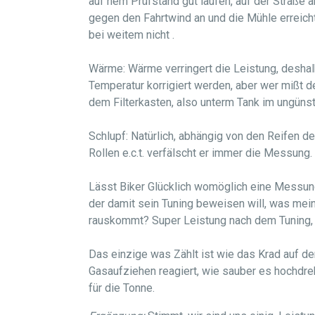
auf nem Prüfstand gut laufen, auf der Straße 
gegen den Fahrtwind an und die Mühle erreich
bei weitem nicht .
Wärme: Wärme verringert die Leistung, desha
Temperatur korrigiert werden, aber wer mißt d
dem Filterkasten, also unterm Tank im ungünst
Schlupf: Natürlich, abhängig von den Reifen d
Rollen e.c.t. verfälscht er immer die Messung.
Lässt Biker Glücklich womöglich eine Messun
der damit sein Tuning beweisen will, was mein
rauskommt? Super Leistung nach dem Tuning, 
Das einzige was Zählt ist wie das Krad auf der
Gasaufziehen reagiert, wie sauber es hochdre
für die Tonne.