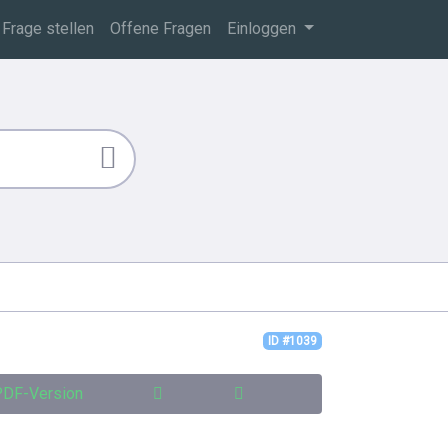
Frage stellen
Offene Fragen
Einloggen
ID #1039
DF-Version