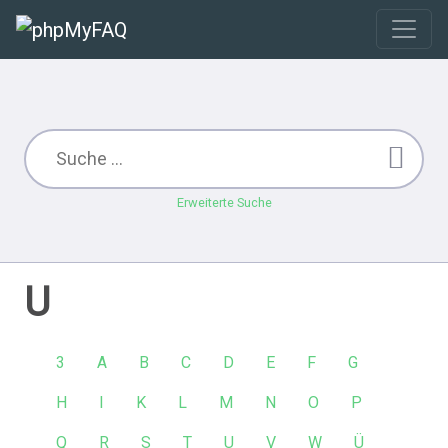
Erweiterte Suche
U
3
A
B
C
D
E
F
G
H
I
K
L
M
N
O
P
Q
R
S
T
U
V
W
Ü