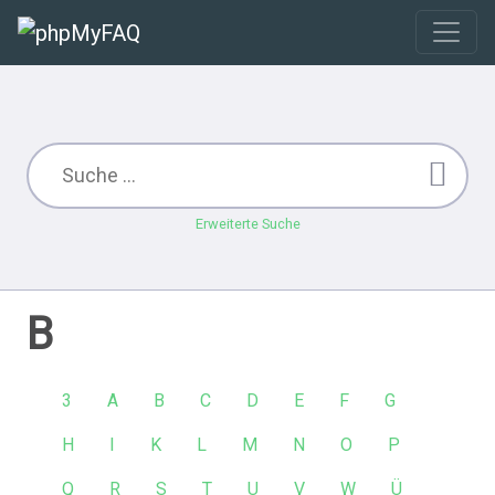
Erweiterte Suche
B
3
A
B
C
D
E
F
G
H
I
K
L
M
N
O
P
Q
R
S
T
U
V
W
Ü