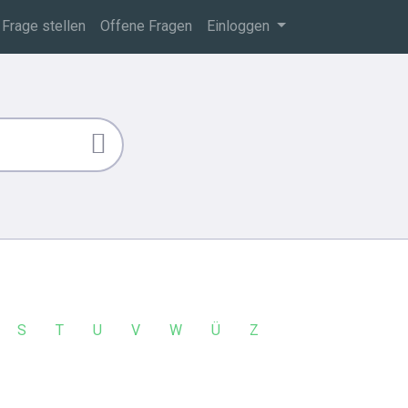
Frage stellen
Offene Fragen
Einloggen
S
T
U
V
W
Ü
Z