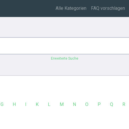
Alle Kategorien
FAQ vorschlagen
Erweiterte Suche
G
H
I
K
L
M
N
O
P
Q
R