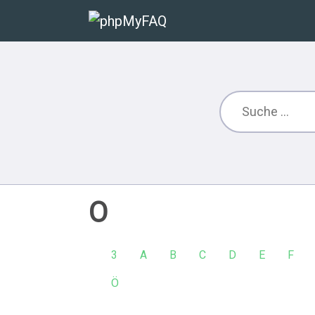
O
3
A
B
C
D
E
F
Ö