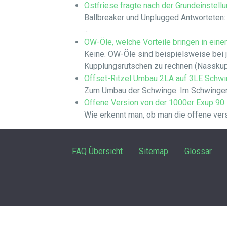
Ostfriese fragte nach der Grundeinstell
Ballbreaker und Unplugged Antwortete
...
OW-Öle, welche Vorteile bringen in ein
Keine. OW-Öle sind beispielsweise bei 
Kupplungsrutschen zu rechnen (Nasskuppl
Offset-Ritzel Umbau 2LA auf 3LE Schw
Zum Umbau der Schwinge. Im Schwingenla
Offene Version von der 1000er Exup 90
Wie erkennt man, ob man die offene vers
FAQ Übersicht
Sitemap
Glossar