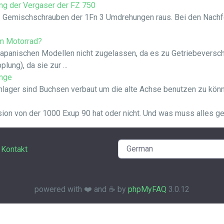
ung der Vergaser der FZ 750
n: Gemischschrauben der 1Fn 3 Umdrehungen raus. Bei den Nac
em Motorrad?
japanischen Modellen nicht zugelassen, da es zu Getriebeversc
ung), da sie zur ...
inge
ger sind Buchsen verbaut um die alte Achse benutzen zu können
ion von der 1000 Exup 90 hat oder nicht. Und was muss alles ge
Kontakt
powered with ❤️ and ☕️ by
phpMyFAQ
3.0.12