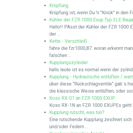
Kröpfung
Kröpfung ist, wenn Du 'n "Knick" in den Fi
Kühler der FZR 1000 Exup Typ 3LE Bauj
Hallo!! PAsst der Kühler der FZR 1000 E
der ...
Kette - Verschleiß
fahre die fzr1000,87. woran erkennt man
falschen ...
Kupplungszylinder
hallo leute ist es normal wenn der zylind
Kupplung - Hydraulische entlüften / war
über diese "Rückschlagventile" gab´s h
die klassische Weise entlüften, oder sich 
Koso RX-01 an FZR 1000 EXUP
Koso RX-1N an FZR 1000 EXUPEs geht hier
Kupplung rutscht, was tun?
Eine rutschende Kupplung zeichnet sich 
und/oder Federn ...