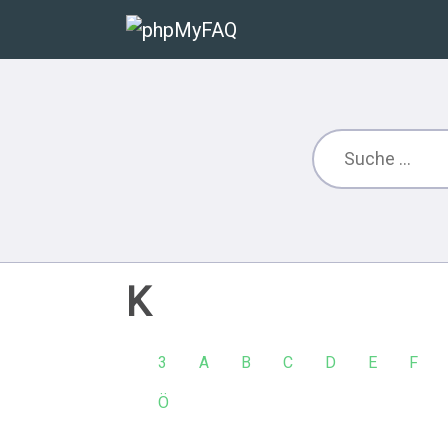
K
3
A
B
C
D
E
F
Ö