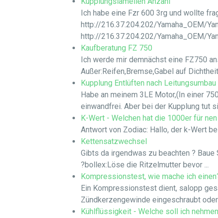
Kupplungslamellen Anzahl
Ich habe eine Fzr 600 3rg und wollte fr
http://216.37.204.202/Yamaha_OEM/Ya
http://216.37.204.202/Yamaha_OEM/Y
Kaufberatung FZ 750
Ich werde mir demnächst eine FZ750 ans
Außer:Reifen,Bremse,Gabel auf Dichtheit,
Kupplung Entlüften nach Leitungsumbau
Habe an meinem 3LE Motor,(In einer 750
einwandfrei. Aber bei der Kupplung tut sic
K-Wert - Welchen hat die 1000er für ne
Antwort von Zodiac: Hallo, der k-Wert be
Kettensatzwechsel
Gibts da irgendwas zu beachten ? Baue
?bollex:Löse die Ritzelmutter bevor ...
Kompressionstest, wie mache ich einen
Ein Kompressionstest dient, salopp ges
Zündkerzengewinde eingeschraubt oder m
Kühlflüssigkeit - Welche soll ich nehmen