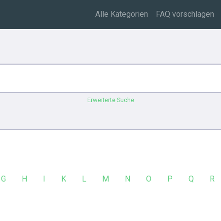
Alle Kategorien
FAQ vorschlagen
Erweiterte Suche
G
H
I
K
L
M
N
O
P
Q
R