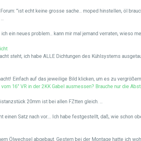
orum: "ist echt keine grosse sache... moped hinstellen, öl brau
..
 ich ein neues problem... kann mir mal jemand verraten, wieso mei
icht
 Macht steht, ich habe ALLE Dichtungen des Kühlsystems ausgeta
cht! Einfach auf das jeweilige Bild klicken, um es zu vergrößern! 
 vom 16" VR in der 2KK Gabel ausmessen? Brauche nur die Abst
anzstück 20mm ist bei allen FZtten gleich. ...
ht einen Satz nach vor.... Ich habe festgestellt, daß, wie schon 
m Ölwechsel abgebaut. Gestern bei der Montage hatte ich wohl e