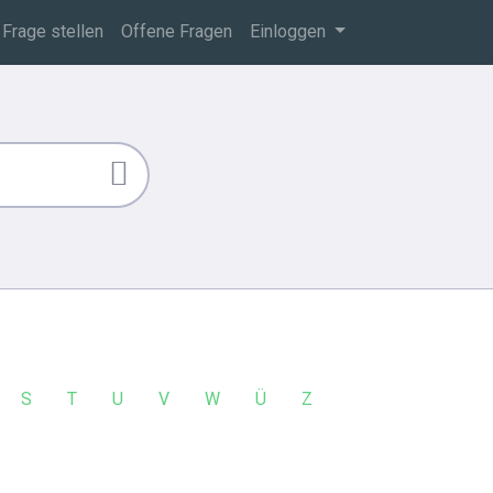
Frage stellen
Offene Fragen
Einloggen
S
T
U
V
W
Ü
Z