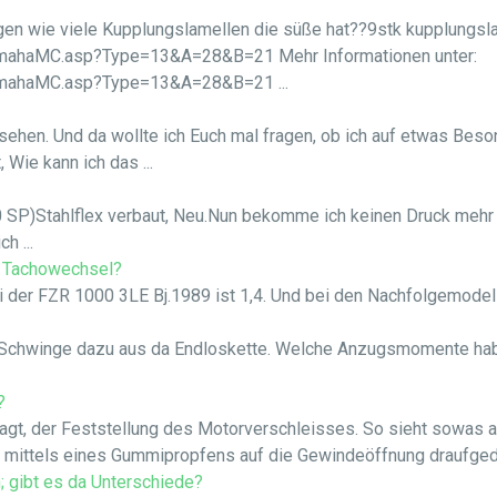
agen wie viele Kupplungslamellen die süße hat??9stk kupplungsl
mahaMC.asp?Type=13&A=28&B=21 Mehr Informationen unter:
amahaMC.asp?Type=13&A=28&B=21 ...
ehen. Und da wollte ich Euch mal fragen, ob ich auf etwas Bes
 Wie kann ich das ...
 SP)Stahlflex verbaut, Neu.Nun bekomme ich keinen Druck mehr
h ...
n Tachowechsel?
i der FZR 1000 3LE Bj.1989 ist 1,4. Und bei den Nachfolgemodell
 Schwinge dazu aus da Endloskette. Welche Anzugsmomente hab
?
agt, der Feststellung des Motorverschleisses. So sieht sowas 
ittels eines Gummipropfens auf die Gewindeöffnung draufgedrü
; gibt es da Unterschiede?