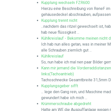
Kupplung wechseln FZR600
Hierzu eine Beschreibung von ReneF im F
gehäusedeckel abschrauben, aufpassen .
Kupplung trennt nicht
...nachdem das ritzel gewechselt ist, hab
hab neue flüssigkeit ...
Kühlkreislauf - Bekomme meinen nicht d
Ich hab nun alles getan, was in meiner
alle Schrauben ziemlich gut ...
Kühlkreislauf
So, nun habe ich mal nen paar Bilder gema
Kann mir jemand die Vorderraddistanzen
links(Tachoantrieb)
Tachoschnecke Gesamtbreite 31,5mm Dist
Kupplungsgeber sifft
... lege den Gang rein, und Maschine mac
gewundert habe ich mich ...
Krümmerschraube abgedreht
Hatte am WE die Auspuffanlage wegen ne