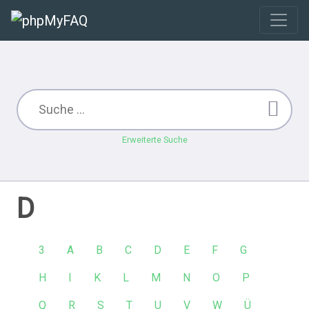
Erweiterte Suche
D
3
A
B
C
D
E
F
G
H
I
K
L
M
N
O
P
Q
R
S
T
U
V
W
Ü