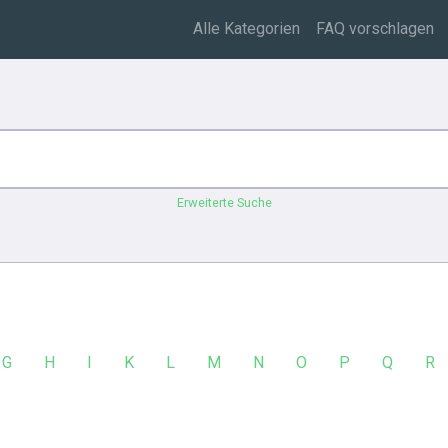
Alle Kategorien
FAQ vorschlagen
Erweiterte Suche
G
H
I
K
L
M
N
O
P
Q
R