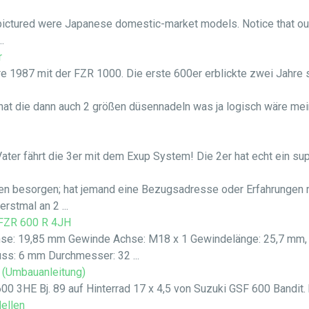
pictured were Japanese domestic-market models. Notice that o
.
r
e 1987 mit der FZR 1000. Die erste 600er erblickte zwei Jahre sp
at die dann auch 2 größen düsennadeln was ja logisch wäre mein 
ter fährt die 3er mit dem Exup System! Die 2er hat echt ein supe
alen besorgen; hat jemand eine Bezugsadresse oder Erfahrungen
rstmal an 2 ...
 FZR 600 R 4JH
e: 19,85 mm Gewinde Achse: M18 x 1 Gewindelänge: 25,7 mm, 
ss: 6 mm Durchmesser: 32 ...
t (Umbauanleitung)
0 3HE Bj. 89 auf Hinterrad 17 x 4,5 von Suzuki GSF 600 Bandit. be
ellen