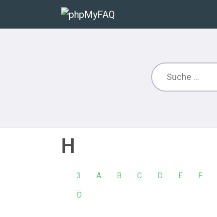
H
3
A
B
C
D
E
F
Ö