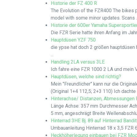
Historie der FZ 400 R
The Evolution of the FZR400 The bikes 
model with some minor updates. Scans ..
Historie der 600er Yamaha Supersportle
Die FZR Serie hatte ihren Anfang im Jahr
Hauptdüsen YZF 750
die ypse hat doch 2 größen hauptdüsen h
...
Handling 2LA versus 3LE
Ich fahre eine FZR 1000 2 LA und mein Va
Hauptdüsen, welche sind richtig?
Mein "Freundlicher" kann nur die Origin
(Original 1+4 112,5; 2+3 110) Ich dachte e
Hinterachse/ Distanzen, Abmessungen
Länge Achse: 357 mm Durchmesser Achs
5 mm, angeschrägt Breite Wellenabschlu
Hinterrad 3HE Bj. 89 auf Hinterrad Bandi
Umbauanleitung Hinterrad 18 x 3,5 FZR 60
Heckhöherlegung einbauen bei FZR Mod