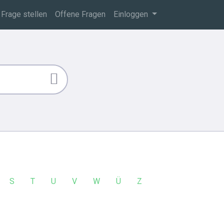
Frage stellen
Offene Fragen
Einloggen
S
T
U
V
W
Ü
Z