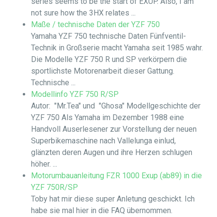
series seems to be the start of EXUP. Also, I am
not sure how the 3HX relates ...
Maße / technische Daten der YZF 750
Yamaha YZF 750 technische Daten Fünfventil-
Technik in Großserie macht Yamaha seit 1985 wahr.
Die Modelle YZF 750 R und SP verkörpern die
sportlichste Motorenarbeit dieser Gattung.
Technische ...
Modellinfo YZF 750 R/SP
Autor: "Mr.Tea" und "Ghosa" Modellgeschichte der
YZF 750 Als Yamaha im Dezember 1988 eine
Handvoll Auserlesener zur Vorstellung der neuen
Superbikemaschine nach Vallelunga einlud,
glänzten deren Augen und ihre Herzen schlugen
höher. ...
Motorumbauanleitung FZR 1000 Exup (ab89) in die
YZF 750R/SP
Toby hat mir diese super Anletung geschickt. Ich
habe sie mal hier in die FAQ übernommen.