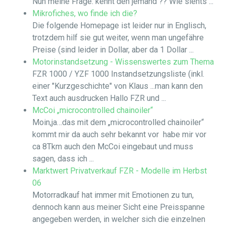
Nun meine Frage: kennt den jemand ?? Wie siehts ...
Mikrofiches, wo finde ich die?
Die folgende Homepage ist leider nur in Englisch,
trotzdem hilf sie gut weiter, wenn man ungefähre
Preise (sind leider in Dollar, aber da 1 Dollar ...
Motorinstandsetzung - Wissenswertes zum Thema
FZR 1000 / YZF 1000 Instandsetzungsliste (inkl.
einer "Kurzgeschichte" von Klaus ...man kann den
Text auch ausdrucken Hallo FZR und ...
McCoi „microcontrolled chainoiler“
Moin,ja…das mit dem „microcontrolled chainoiler“
kommt mir da auch sehr bekannt vor habe mir vor
ca 8Tkm auch den McCoi eingebaut und muss
sagen, dass ich ...
Marktwert Privatverkauf FZR - Modelle im Herbst
06
Motorradkauf hat immer mit Emotionen zu tun,
dennoch kann aus meiner Sicht eine Preisspanne
angegeben werden, in welcher sich die einzelnen