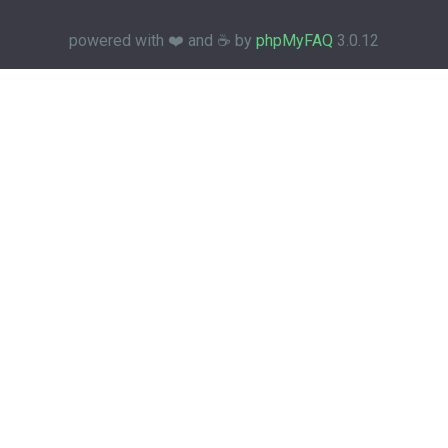
powered with ❤️ and ☕️ by
phpMyFAQ
3.0.12