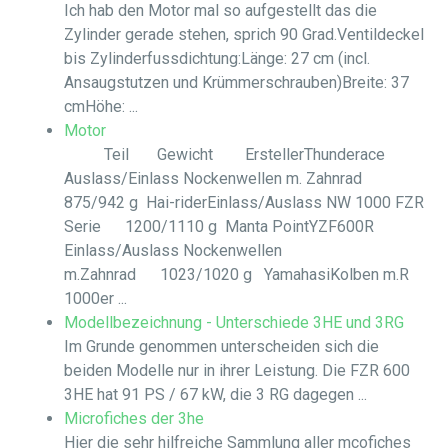
Ich hab den Motor mal so aufgestellt das die
Zylinder gerade stehen, sprich 90 Grad.Ventildeckel
bis Zylinderfussdichtung:Länge: 27 cm (incl.
Ansaugstutzen und Krümmerschrauben)Breite: 37
cmHöhe: ...
Motor
Teil Gewicht ErstellerThunderace
Auslass/Einlass Nockenwellen m. Zahnrad
875/942 g Hai-riderEinlass/Auslass NW 1000 FZR
Serie 1200/1110 g Manta PointYZF600R
Einlass/Auslass Nockenwellen
m.Zahnrad 1023/1020 g YamahasiKolben m.R
1000er ...
Modellbezeichnung - Unterschiede 3HE und 3RG
Im Grunde genommen unterscheiden sich die
beiden Modelle nur in ihrer Leistung. Die FZR 600
3HE hat 91 PS / 67 kW, die 3 RG dagegen ...
Microfiches der 3he
Hier die sehr hilfreiche Sammlung aller mcofiches