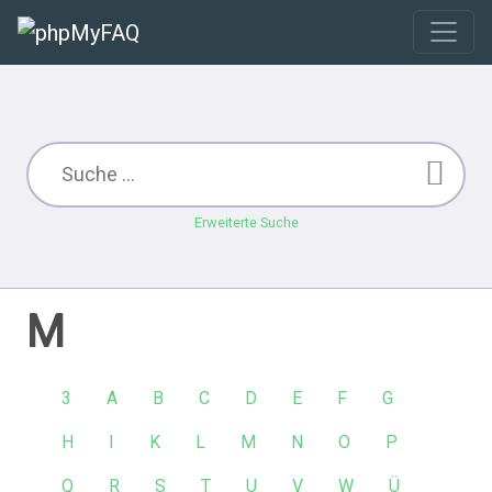
Erweiterte Suche
M
3
A
B
C
D
E
F
G
H
I
K
L
M
N
O
P
Q
R
S
T
U
V
W
Ü