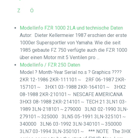
Z
Ö
Modellinfo FZR 1000 2LA und technische Daten
Autor: Dieter Kellermeier 1987 erschien der erste
1000er Supersportler von Yamaha. Wie die seit
1985 gebaute FZ 750 verfügte auch die FZR 1000
über einen Motor mit 5 Ventilen pro ...
Modellinfo / FZR 250 Daten
Model ? Month-Year Serial no.s ? Graphics ????
2KR 12-1986 2KR-111101～ 2RF 06-1987 2KR-
157101～ 3HX1 03-1988 2KR-164101～ 3HX2
08-1988 2KR-210101～ NESCAFE AMERICANA
3HX3 08-1988 2KR-214101～ TECH 21 3LN1 03-
1989 3LN-218101～279000 3LN3 02-1990 3LN-
279101～325000 3LN5 05-1991 3LN-325101～
340000 3LN6 03-1992 3LN-340101～350000
3LN7 03-1994 3LN-350101～ *** NOTE The 3HX