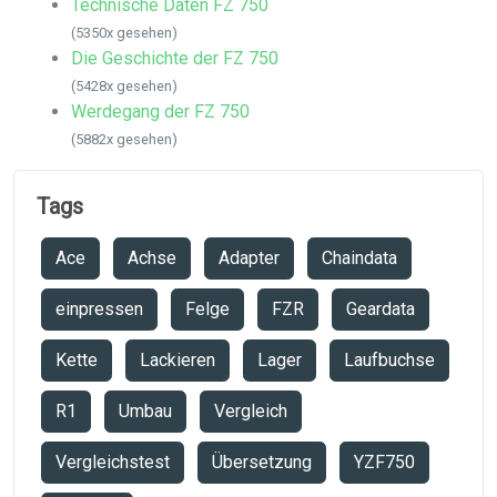
Technische Daten FZ 750
(5350x gesehen)
Die Geschichte der FZ 750
(5428x gesehen)
Werdegang der FZ 750
(5882x gesehen)
Tags
Ace
Achse
Adapter
Chaindata
einpressen
Felge
FZR
Geardata
Kette
Lackieren
Lager
Laufbuchse
R1
Umbau
Vergleich
Vergleichstest
Übersetzung
YZF750