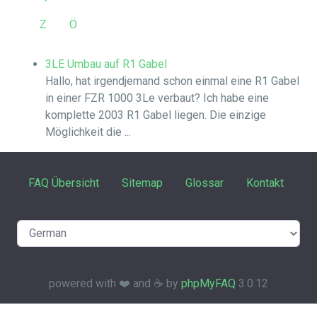
Z
Ö
3LE Umbau auf R1 Gabel
Hallo, hat irgendjemand schon einmal eine R1 Gabel
in einer FZR 1000 3Le verbaut? Ich habe eine
komplette 2003 R1 Gabel liegen. Die einzige
Möglichkeit die ...
FAQ Übersicht
Sitemap
Glossar
Kontakt
powered with ❤️ and ☕️ by
phpMyFAQ
3.0.12