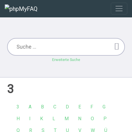
Erweiterte Suche
3
3
A
B
C
D
E
F
G
H
I
K
L
M
N
O
P
Q
R
S
T
U
V
W
Ü