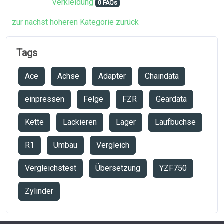
Verkleidung
0 FAQs
zur nächst höheren Kategorie zurück
Tags
Ace
Achse
Adapter
Chaindata
einpressen
Felge
FZR
Geardata
Kette
Lackieren
Lager
Laufbuchse
R1
Umbau
Vergleich
Vergleichstest
Übersetzung
YZF750
Zylinder