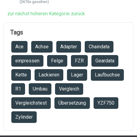
(3676x gesehen)
zur nächst höheren Kategorie zurück
Tags
Ace
Achse
Adapter
Chaindata
einpressen
Felge
FZR
Geardata
Kette
Lackieren
Lager
Laufbuchse
R1
Umbau
Vergleich
Vergleichstest
Übersetzung
YZF750
Zylinder