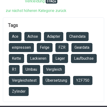
Verkleidung
0 FAQs
zur nächst höheren Kategorie zurück
Tags
Ace
Achse
Adapter
Chaindata
einpressen
Felge
FZR
Geardata
Kette
Lackieren
Lager
Laufbuchse
R1
Umbau
Vergleich
Vergleichstest
Übersetzung
YZF750
Zylinder