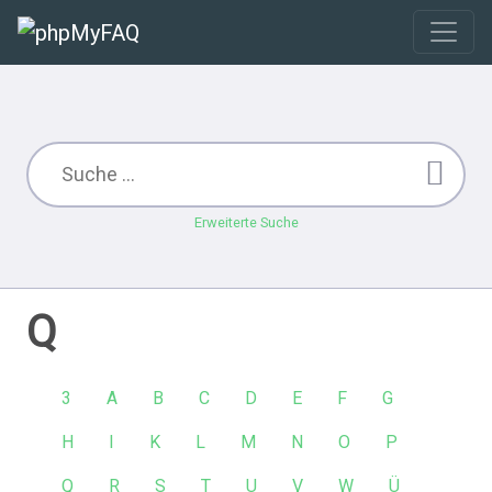
Erweiterte Suche
Q
3
A
B
C
D
E
F
G
H
I
K
L
M
N
O
P
Q
R
S
T
U
V
W
Ü