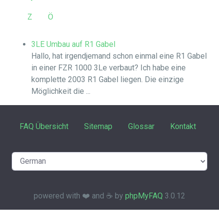
Z
Ö
3LE Umbau auf R1 Gabel
Hallo, hat irgendjemand schon einmal eine R1 Gabel
in einer FZR 1000 3Le verbaut? Ich habe eine
komplette 2003 R1 Gabel liegen. Die einzige
Möglichkeit die ...
FAQ Übersicht
Sitemap
Glossar
Kontakt
powered with ❤️ and ☕️ by
phpMyFAQ
3.0.12