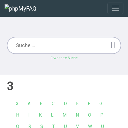
Erweiterte Suche
3
3
A
B
C
D
E
F
G
H
I
K
L
M
N
O
P
Q
R
S
T
U
V
W
Ü