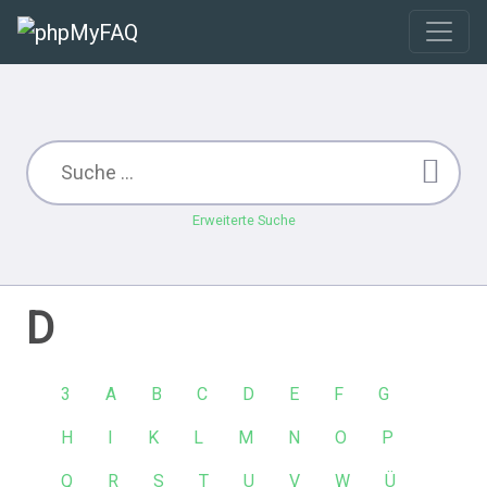
Erweiterte Suche
D
3
A
B
C
D
E
F
G
H
I
K
L
M
N
O
P
Q
R
S
T
U
V
W
Ü