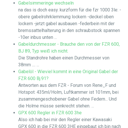
Gabelsimmeringe wechseln
na das is doch easy. kurzform für die fzr 1000 3le: -
obere gabelrohrklemmung lockern -deckel oben
lockern -jetzt gabel ausbauen -federbein mit der
bremssattelhalterung in den schraubstock spannen
-10er inbus unten ...
Gabeldurchmesser - Brauche den von der FZR 600,
BJ 89, Typ weiß ich nicht.
Die Standrohre haben einen Durchmesser von
38mm .... ...
Gabelöl - Wieviel kommt in eine Original Gabel der
FZR 600 Bj.91?
Antworten aus dem FZR - Forum von Rene_F und
Hotspot: 435ml/Holm, Luftkammer ist 101mm, bei
zusammengeschobener Gabel ohne Federn... Und
die Holme müsse senkrecht stehen. ...
GPX 600 Regler in FZR 600 3he
Also ich hab bei mir den Regler einer Kawasaki
GPX 600 in die FZR 600 3HE eingebaut ich bin nach