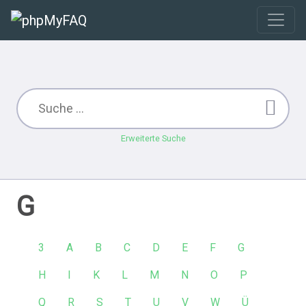
Erweiterte Suche
G
3
A
B
C
D
E
F
G
H
I
K
L
M
N
O
P
Q
R
S
T
U
V
W
Ü