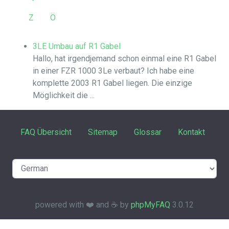
Z
Ö
3LE Umbau auf R1 Gabel
Hallo, hat irgendjemand schon einmal eine R1 Gabel
in einer FZR 1000 3Le verbaut? Ich habe eine
komplette 2003 R1 Gabel liegen. Die einzige
Möglichkeit die ...
FAQ Übersicht
Sitemap
Glossar
Kontakt
powered with ❤️ and ☕️ by
phpMyFAQ
3.0.12