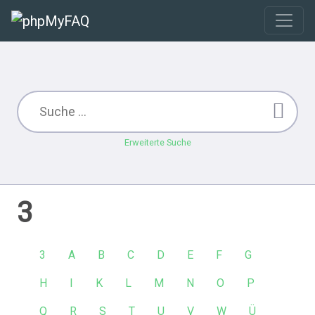
Erweiterte Suche
3
3
A
B
C
D
E
F
G
H
I
K
L
M
N
O
P
Q
R
S
T
U
V
W
Ü