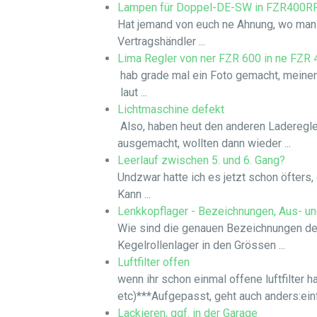
Lampen für Doppel-DE-SW in FZR400R
Hat jemand von euch ne Ahnung, wo man
Vertragshändler ...
Lima Regler von ner FZR 600 in ne FZR 
hab grade mal ein Foto gemacht, meiner s
laut ...
Lichtmaschine defekt
Also, haben heut den anderen Laderegler
ausgemacht, wollten dann wieder ...
Leerlauf zwischen 5. und 6. Gang?
Undzwar hatte ich es jetzt schon öfters
Kann ...
Lenkkopflager - Bezeichnungen, Aus- un
Wie sind die genauen Bezeichnungen der
Kegelrollenlager in den Grössen ...
Luftfilter offen
wenn ihr schon einmal offene luftfilter h
etc)***Aufgepasst, geht auch anders:einfa
Lackieren, ggf. in der Garage