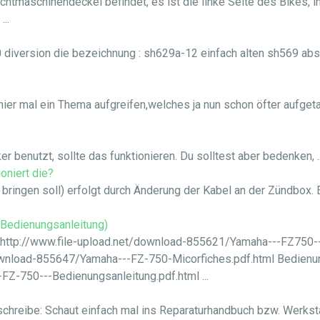
ichtmaschinendeckel befindet, es ist die linke Seite des Bikes, i
..
00 diversion die bezeichnung : sh629a-12 einfach alten sh569 a
 hier mal ein Thema aufgreifen,welches ja nun schon öfter aufget
benutzt, sollte das funktionieren. Du solltest aber bedenken, ..
oniert die?
ringen soll) erfolgt durch Änderung der Kabel an der Zündbox. Ei
/Bedienungsanleitung)
 http://www.file-upload.net/download-855621/Yamaha---FZ750---
download-855647/Yamaha---FZ-750-Micorfiches.pdf.html Bedienung
Z-750---Bedienungsanleitung.pdf.html ...
 schreibe: Schaut einfach mal ins Reparaturhandbuch bzw. Werks