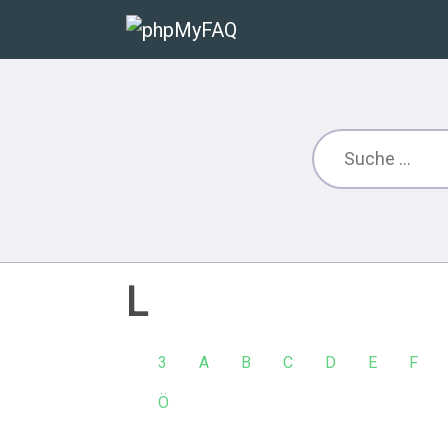
L
3
A
B
C
D
E
F
Ö