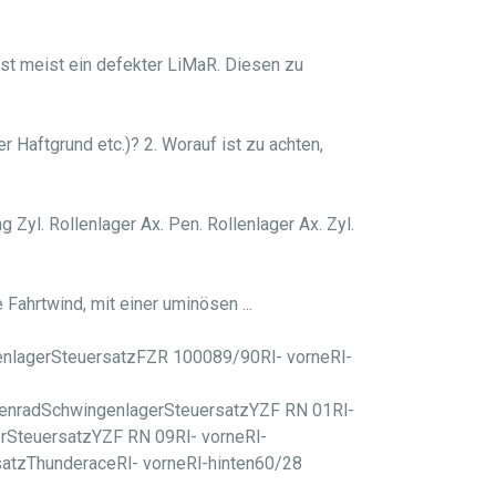
 ist meist ein defekter LiMaR. Diesen zu
 Haftgrund etc.)? 2. Worauf ist zu achten,
 Zyl. Rollenlager Ax. Pen. Rollenlager Ax. Zyl.
Fahrtwind, mit einer uminösen ...
nlagerSteuersatzFZR 100089/90Rl- vorneRl-
enradSchwingenlagerSteuersatzYZF RN 01Rl-
rSteuersatzYZF RN 09Rl- vorneRl-
atzThunderaceRl- vorneRl-hinten60/28