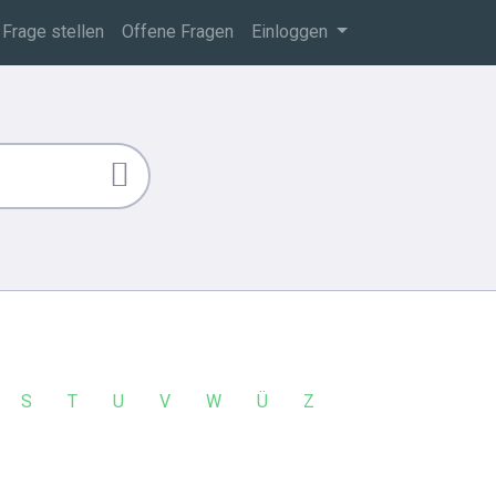
Frage stellen
Offene Fragen
Einloggen
S
T
U
V
W
Ü
Z