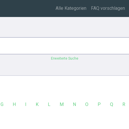
Alle Kategorien
FAQ vorschlagen
Erweiterte Suche
G
H
I
K
L
M
N
O
P
Q
R