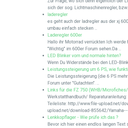
Zur Frage, wo sich denn eigentlich der L
sich der sog. Lichtmaschinenregler, bzw. .
laderegler
es geht auch der ladregler aus der xj 6
umbau einfach stecken ...
Laderegler 600er
Hallo ihr Motorrad verrückten Ich werde
"Wichtig" im 600er Forum sehen.Da ...
LED Blinker vorn und normale hinten?
Wenn Du Widerstände bei den LED-Blinker 
Leistungssteigerung um 6 PS, wie funkti
Die Leistungssteigerung (die 6 PS mehr b
Forum unter "Gutachten". ...
Links für die FZ 750 (WHB/Microfiches
Werkstatthandbuch/ Reparaturanleitung:
Teileliste: http://www.file-upload.net/
upload.net/download-855642/Yamaha---F
Lenkkopflager - Wie prüfe ich das ?
Bevor ich hier einen endlos langen Text