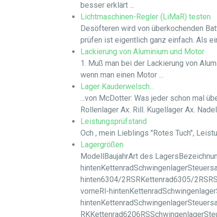
besser erklärt ...
Lichtmaschinen-Regler (LiMaR) testen
Desöfteren wird von überkochenden Batter
prüfen ist eigentlich ganz einfach. Als e
Lackierung von Aluminium und Motor
1. Muß man bei der Lackierung von Alumi
wenn man einen Motor ...
Lager Kauderwelsch...
...von McDotter: Was jeder schon mal über
Rollenlager Ax. Rill. Kugellager Ax. Nade
Leistungsprüfstand
Och , mein Lieblings "Rotes Tuch", Leist
Lagergrößen
ModellBaujahrArt des LagersBezeichnu
hintenKettenradSchwingenlagerSteuer
hinten6304/2RSRKettenrad6305/2RSRSc
vorneRl-hintenKettenradSchwingenlager
hintenKettenradSchwingenlagerSteuersa
RKKettenrad6206RSSchwingenlagerSteue