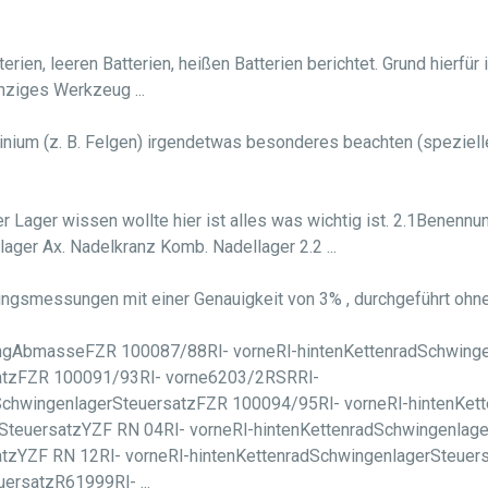
ien, leeren Batterien, heißen Batterien berichtet. Grund hierfür
inziges Werkzeug ...
nium (z. B. Felgen) irgendetwas besonderes beachten (spezieller
 Lager wissen wollte hier ist alles was wichtig ist. 2.1Benennung
llager Ax. Nadelkranz Komb. Nadellager 2.2 ...
ungsmessungen mit einer Genauigkeit von 3% , durchgeführt ohne 
ngAbmasseFZR 100087/88Rl- vorneRl-hintenKettenradSchwinge
satzFZR 100091/93Rl- vorne6203/2RSRRl-
hwingenlagerSteuersatzFZR 100094/95Rl- vorneRl-hintenKett
SteuersatzYZF RN 04Rl- vorneRl-hintenKettenradSchwingenlage
tzYZF RN 12Rl- vorneRl-hintenKettenradSchwingenlagerSteuers
rsatzR61999Rl- ...