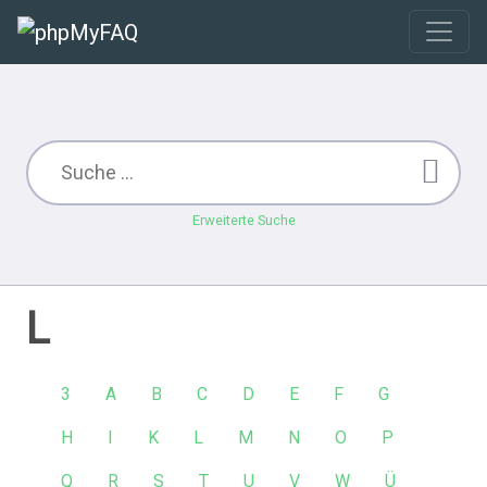
Erweiterte Suche
L
3
A
B
C
D
E
F
G
H
I
K
L
M
N
O
P
Q
R
S
T
U
V
W
Ü