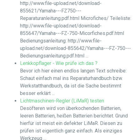
http://www.file-upload.net/download-
855621/Yamaha---FZ750---
Reparaturanleitung.pdf.html Microfiches/ Teileliste:
http://www.file-upload.net/download-
855647/Yamaha---FZ-750-Micorfiches.pdf.html
Bedienungsanleitung: http://www.file-
upload.net/download-855642/Yamaha---FZ-750---
Bedienungsanleitung.pdf.html ...
Lenkkopflager - Wie prüfe ich das ?
Bevor ich hier einen endlos langen Text schreibe:
Schaut einfach mal ins Reparaturhandbuch bzw.
Werkstatthandbuch, da ist die Sache bestimmt
besser erklärt ...
Lichtmaschinen-Regler (LiMaR) testen
Desöfteren wird von überkochenden Batterien,
leeren Batterien, heißen Batterien berichtet. Grund
hierfür ist meist ein defekter LiMaR. Diesen zu
prüfen ist eigentlich ganz einfach. Als einziges
Werkzeug ...