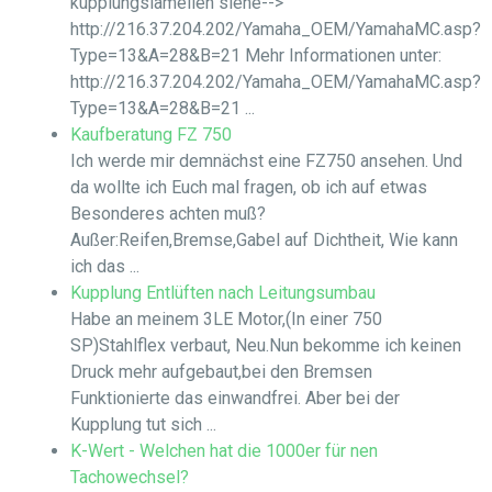
kupplungslamellen siehe-->
http://216.37.204.202/Yamaha_OEM/YamahaMC.asp?
Type=13&A=28&B=21 Mehr Informationen unter:
http://216.37.204.202/Yamaha_OEM/YamahaMC.asp?
Type=13&A=28&B=21 ...
Kaufberatung FZ 750
Ich werde mir demnächst eine FZ750 ansehen. Und
da wollte ich Euch mal fragen, ob ich auf etwas
Besonderes achten muß?
Außer:Reifen,Bremse,Gabel auf Dichtheit, Wie kann
ich das ...
Kupplung Entlüften nach Leitungsumbau
Habe an meinem 3LE Motor,(In einer 750
SP)Stahlflex verbaut, Neu.Nun bekomme ich keinen
Druck mehr aufgebaut,bei den Bremsen
Funktionierte das einwandfrei. Aber bei der
Kupplung tut sich ...
K-Wert - Welchen hat die 1000er für nen
Tachowechsel?