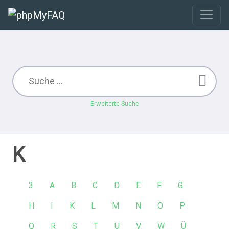
Erweiterte Suche
K
3
A
B
C
D
E
F
G
H
I
K
L
M
N
O
P
Q
R
S
T
U
V
W
Ü