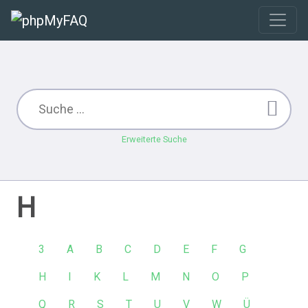
Erweiterte Suche
H
3
A
B
C
D
E
F
G
H
I
K
L
M
N
O
P
Q
R
S
T
U
V
W
Ü