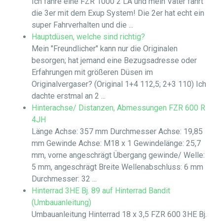
Ich fahre eine FZR 1000 2 LA und mein Vater fährt
die 3er mit dem Exup System! Die 2er hat echt ein
super Fahrverhalten und die ...
Hauptdüsen, welche sind richtig?
Mein "Freundlicher" kann nur die Originalen
besorgen; hat jemand eine Bezugsadresse oder
Erfahrungen mit größeren Düsen im
Originalvergaser? (Original 1+4 112,5; 2+3 110) Ich
dachte erstmal an 2 ...
Hinterachse/ Distanzen, Abmessungen FZR 600 R
4JH
Länge Achse: 357 mm Durchmesser Achse: 19,85
mm Gewinde Achse: M18 x 1 Gewindelänge: 25,7
mm, vorne angeschrägt Übergang gewinde/ Welle:
5 mm, angeschrägt Breite Wellenabschluss: 6 mm
Durchmesser: 32 ...
Hinterrad 3HE Bj. 89 auf Hinterrad Bandit
(Umbauanleitung)
Umbauanleitung Hinterrad 18 x 3,5 FZR 600 3HE Bj.