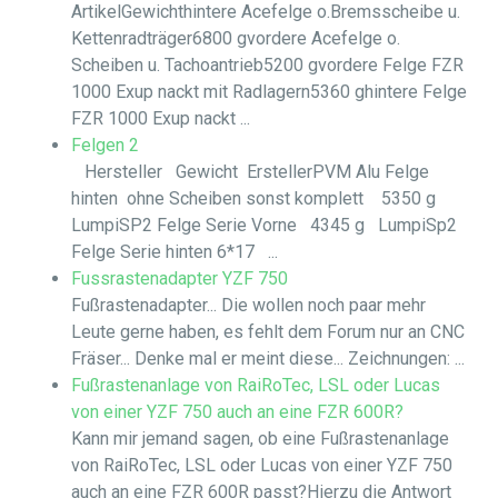
ArtikelGewichthintere Acefelge o.Bremsscheibe u.
Kettenradträger6800 gvordere Acefelge o.
Scheiben u. Tachoantrieb5200 gvordere Felge FZR
1000 Exup nackt mit Radlagern5360 ghintere Felge
FZR 1000 Exup nackt ...
Felgen 2
Hersteller Gewicht ErstellerPVM Alu Felge
hinten ohne Scheiben sonst komplett 5350 g
LumpiSP2 Felge Serie Vorne 4345 g LumpiSp2
Felge Serie hinten 6*17 ...
Fussrastenadapter YZF 750
Fußrastenadapter... Die wollen noch paar mehr
Leute gerne haben, es fehlt dem Forum nur an CNC
Fräser... Denke mal er meint diese... Zeichnungen: ...
Fußrastenanlage von RaiRoTec, LSL oder Lucas
von einer YZF 750 auch an eine FZR 600R?
Kann mir jemand sagen, ob eine Fußrastenanlage
von RaiRoTec, LSL oder Lucas von einer YZF 750
auch an eine FZR 600R passt?Hierzu die Antwort