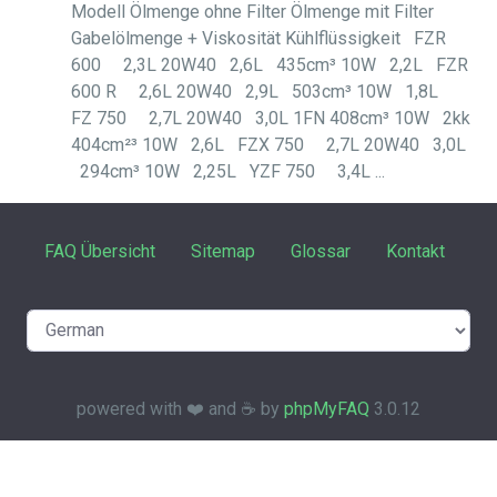
Modell Ölmenge ohne Filter Ölmenge mit Filter
Gabelölmenge + Viskosität Kühlflüssigkeit FZR
600 2,3L 20W40 2,6L 435cm³ 10W 2,2L FZR
600 R 2,6L 20W40 2,9L 503cm³ 10W 1,8L
FZ 750 2,7L 20W40 3,0L 1FN 408cm³ 10W 2kk
404cm²³ 10W 2,6L FZX 750 2,7L 20W40 3,0L
294cm³ 10W 2,25L YZF 750 3,4L ...
FAQ Übersicht
Sitemap
Glossar
Kontakt
powered with ❤️ and ☕️ by
phpMyFAQ
3.0.12