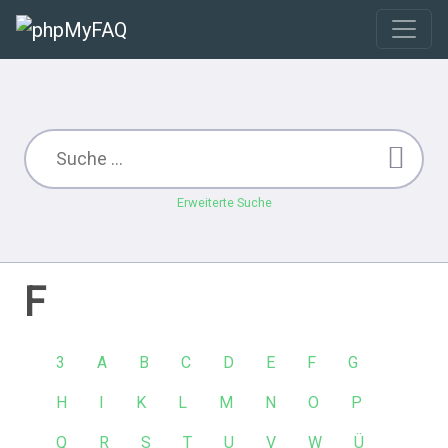
Erweiterte Suche
F
3
A
B
C
D
E
F
G
H
I
K
L
M
N
O
P
Q
R
S
T
U
V
W
Ü