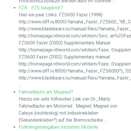
Frostschutzzusätze werden auch im Sommer ...
FZR - FZS baugleich?
Hier ein paar Links: FZS600 Fazer (1998)
http://www.diff.ru:8000/Yamaha_Fazer_FZS600_'98_S
http://www.blackbears.ru/manual/files/Yamaha_Faze
http://homepage.ntlworld.com/whitem/Sevi...an%20Fa
FZS600 Fazer (2000) Supplementary Manual
http://homepage.ntlworld.com/whitem/Faze...0supplem
FZS600 Fazer (2002) Supplementary manual
http://homepage.ntlworld.com/whitem/Faze...0supplem
http://www.diff.ru:8000/Yamaha_Fazer_FZS600(P)_'0
http://www.blackbears.ru/manual/files/Yamaha_Faze
...
Fahrradtacho am Mopped?
Hierzu ein sehr hilfreicher Link von Dr._Marty:
Fahrradtacho am Motorrad Magnet: Magnet von
Cateye (rechteckig) mit Industriekleber
(Sekundenkleber?) auf die Bremsscheibe ...
Füllmengenangaben einzelner Modelle