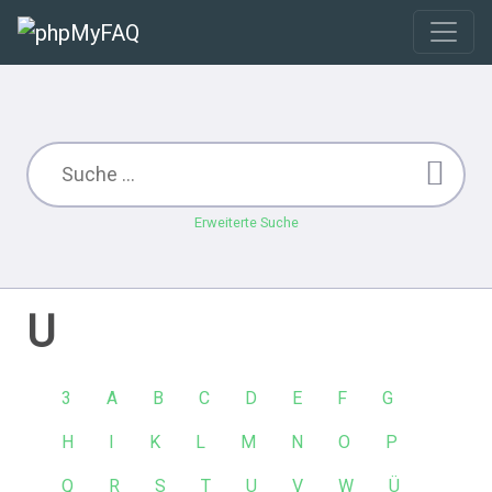
Erweiterte Suche
U
3
A
B
C
D
E
F
G
H
I
K
L
M
N
O
P
Q
R
S
T
U
V
W
Ü