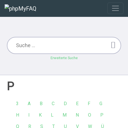
Erweiterte Suche
P
3
A
B
C
D
E
F
G
H
I
K
L
M
N
O
P
Q
R
S
T
U
V
W
Ü