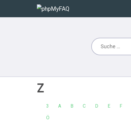
Z
3
A
B
C
D
E
F
Ö