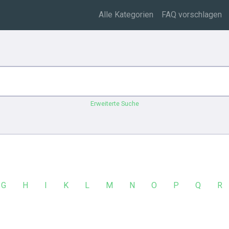
Alle Kategorien
FAQ vorschlagen
Erweiterte Suche
G
H
I
K
L
M
N
O
P
Q
R