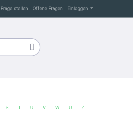
Frage stellen
Offene Fragen
Einloggen
S
T
U
V
W
Ü
Z