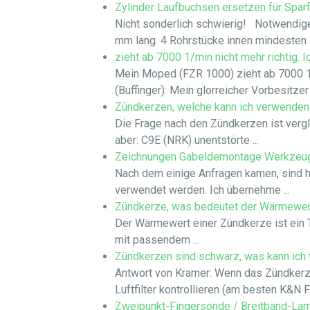
Zylinder Laufbuchsen ersetzen für Sparf
Nicht sonderlich schwierig! Notwendige
mm lang. 4 Rohrstücke innen mindesten .
zieht ab 7000 1/min nicht mehr richtig.
Mein Moped (FZR 1000) zieht ab 7000 1/
(Buffinger): Mein glorreicher Vorbesitzer
Zündkerzen, welche kann ich verwenden
Die Frage nach den Zündkerzen ist verg
aber: C9E (NRK) unentstörte ...
Zeichnungen Gabeldemontage Werkzeu
Nach dem einige Anfragen kamen, sind h
verwendet werden. Ich übernehme ...
Zündkerze, was bedeutet der Wärmewer
Der Wärmewert einer Zündkerze ist ein Th
mit passendem ...
Zündkerzen sind schwarz, was kann ich 
Antwort von Kramer: Wenn das Zündkerze
Luftfilter kontrollieren (am besten K&N Fil
Zweipunkt-Fingersonde / Breitband-L