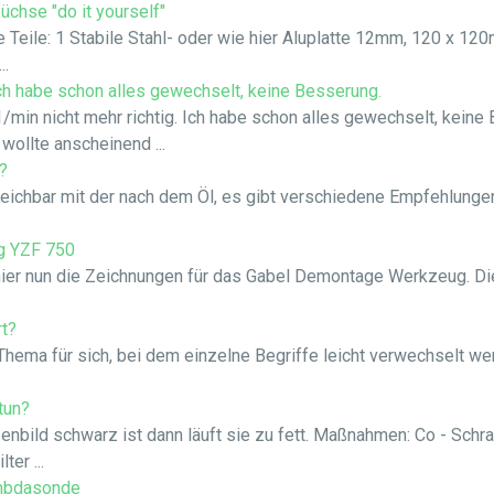
üchse "do it yourself"
 Teile: 1 Stabile Stahl- oder wie hier Aluplatte 12mm, 120 x 1
..
 Ich habe schon alles gewechselt, keine Besserung.
min nicht mehr richtig. Ich habe schon alles gewechselt, keine
 wollte anscheinend ...
?
leichbar mit der nach dem Öl, es gibt verschiedene Empfehlung
g YZF 750
ier nun die Zeichnungen für das Gabel Demontage Werkzeug. Di
t?
ema für sich, bei dem einzelne Begriffe leicht verwechselt werd
tun?
nbild schwarz ist dann läuft sie zu fett. Maßnahmen: Co - Sch
ter ...
ambdasonde