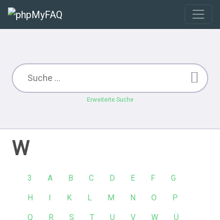
Erweiterte Suche
W
3
A
B
C
D
E
F
G
H
I
K
L
M
N
O
P
Q
R
S
T
U
V
W
Ü