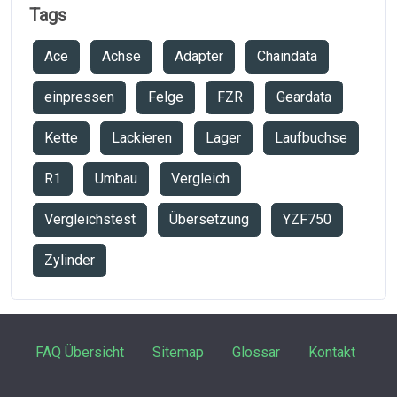
Tags
Ace
Achse
Adapter
Chaindata
einpressen
Felge
FZR
Geardata
Kette
Lackieren
Lager
Laufbuchse
R1
Umbau
Vergleich
Vergleichstest
Übersetzung
YZF750
Zylinder
FAQ Übersicht
Sitemap
Glossar
Kontakt