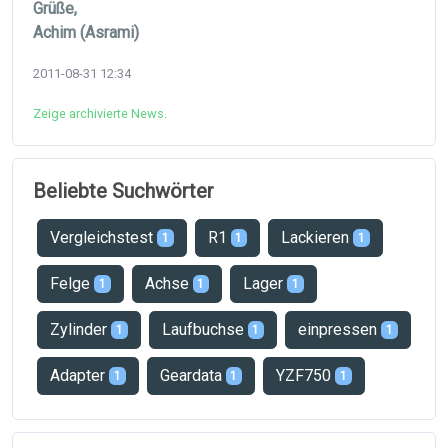
Grüße,
Achim (Asrami)
2011-08-31 12:34
Zeige archivierte News.
Beliebte Suchwörter
Vergleichstest
R1
Lackieren
1
1
1
Felge
Achse
Lager
1
1
1
Zylinder
Laufbuchse
einpressen
1
1
1
Adapter
Geardata
YZF750
1
1
1