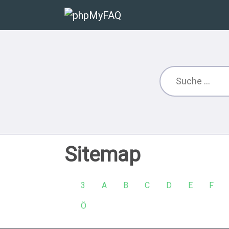
Sitemap
3
A
B
C
D
E
F
Ö