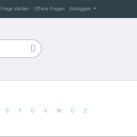
Frage stellen
Offene Fragen
Einloggen
S
T
U
V
W
Ü
Z