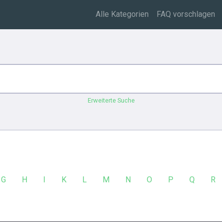
Alle Kategorien
FAQ vorschlagen
Erweiterte Suche
G
H
I
K
L
M
N
O
P
Q
R