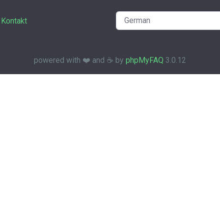
Kontakt
powered with ❤️ and ☕️ by
phpMyFAQ
3.0.12