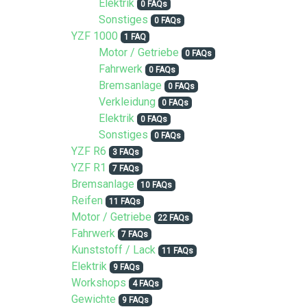
Elektrik
0 FAQs
Sonstiges
0 FAQs
YZF 1000
1 FAQ
Motor / Getriebe
0 FAQs
Fahrwerk
0 FAQs
Bremsanlage
0 FAQs
Verkleidung
0 FAQs
Elektrik
0 FAQs
Sonstiges
0 FAQs
YZF R6
3 FAQs
YZF R1
7 FAQs
Bremsanlage
10 FAQs
Reifen
11 FAQs
Motor / Getriebe
22 FAQs
Fahrwerk
7 FAQs
Kunststoff / Lack
11 FAQs
Elektrik
9 FAQs
Workshops
4 FAQs
Gewichte
9 FAQs