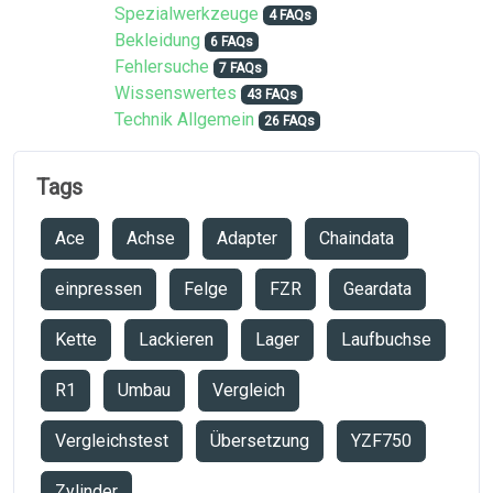
Spezialwerkzeuge
4 FAQs
Bekleidung
6 FAQs
Fehlersuche
7 FAQs
Wissenswertes
43 FAQs
Technik Allgemein
26 FAQs
Tags
Ace
Achse
Adapter
Chaindata
einpressen
Felge
FZR
Geardata
Kette
Lackieren
Lager
Laufbuchse
R1
Umbau
Vergleich
Vergleichstest
Übersetzung
YZF750
Zylinder