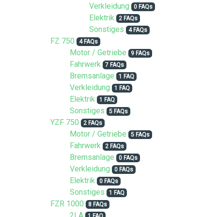
Verkleidung
0 FAQs
Elektrik
2 FAQs
Sonstiges
4 FAQs
FZ 750
4 FAQs
Motor / Getriebe
9 FAQs
Fahrwerk
7 FAQs
Bremsanlage
1 FAQ
Verkleidung
1 FAQ
Elektrik
1 FAQ
Sonstiges
5 FAQs
YZF 750
2 FAQs
Motor / Getriebe
5 FAQs
Fahrwerk
2 FAQs
Bremsanlage
0 FAQs
Verkleidung
0 FAQs
Elektrik
0 FAQs
Sonstiges
1 FAQ
FZR 1000
8 FAQs
2LA
1 FAQ