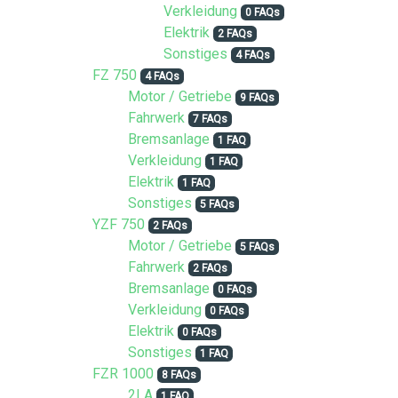
Verkleidung
0 FAQs
Elektrik
2 FAQs
Sonstiges
4 FAQs
FZ 750
4 FAQs
Motor / Getriebe
9 FAQs
Fahrwerk
7 FAQs
Bremsanlage
1 FAQ
Verkleidung
1 FAQ
Elektrik
1 FAQ
Sonstiges
5 FAQs
YZF 750
2 FAQs
Motor / Getriebe
5 FAQs
Fahrwerk
2 FAQs
Bremsanlage
0 FAQs
Verkleidung
0 FAQs
Elektrik
0 FAQs
Sonstiges
1 FAQ
FZR 1000
8 FAQs
2LA
1 FAQ