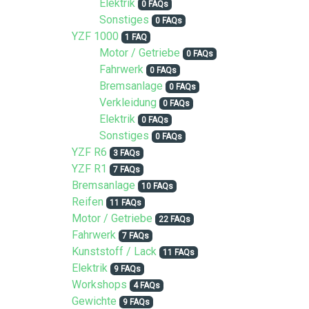
Elektrik
0 FAQs
Sonstiges
0 FAQs
YZF 1000
1 FAQ
Motor / Getriebe
0 FAQs
Fahrwerk
0 FAQs
Bremsanlage
0 FAQs
Verkleidung
0 FAQs
Elektrik
0 FAQs
Sonstiges
0 FAQs
YZF R6
3 FAQs
YZF R1
7 FAQs
Bremsanlage
10 FAQs
Reifen
11 FAQs
Motor / Getriebe
22 FAQs
Fahrwerk
7 FAQs
Kunststoff / Lack
11 FAQs
Elektrik
9 FAQs
Workshops
4 FAQs
Gewichte
9 FAQs