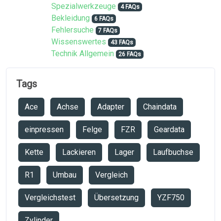
Spezialwerkzeuge
4 FAQs
Bekleidung
6 FAQs
Fehlersuche
7 FAQs
Wissenswertes
43 FAQs
Technik Allgemein
26 FAQs
Tags
Ace
Achse
Adapter
Chaindata
einpressen
Felge
FZR
Geardata
Kette
Lackieren
Lager
Laufbuchse
R1
Umbau
Vergleich
Vergleichstest
Übersetzung
YZF750
Zylinder