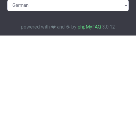
powered with ❤️ and ☕️ by
phpMyFAQ
3.0.12