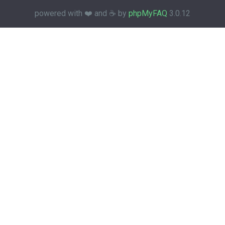
powered with ❤️ and ☕️ by
phpMyFAQ
3.0.12