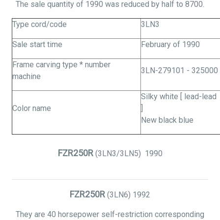
The sale quantity of 1990 was reduced by half to 8700.
Type cord/code
3LN3
Sale start time
February of 1990
Frame carving type * number
3LN-279101 - 325000
machine
Silky white [ lead-lead
Color name
]
New black blue
FZR250R
(3LN3/3LN5)
1990
FZR250R
(3LN6)
1992
They are 40 horsepower self-restriction corresponding