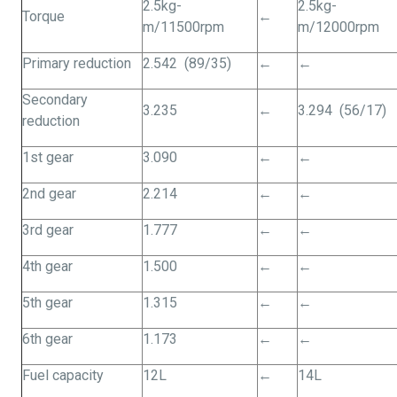
2.5kg-
2.5kg-
Torque
←
m/11500rpm
m/12000rpm
Primary reduction
2.542 (89/35)
←
←
Secondary
3.235
←
3.294 (56/17)
reduction
1st gear
3.090
←
←
2nd gear
2.214
←
←
3rd gear
1.777
←
←
4th gear
1.500
←
←
5th gear
1.315
←
←
6th gear
1.173
←
←
Fuel capacity
12L
←
14L