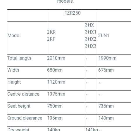
models.
FZR250
3HX
2KR
3HX1
Model
3LN1
2RF
3HX2
3HX3
Total length
2010mm
←
1990mm
Width
680mm
←
675mm
Height
1120mm
←
←
Centre distance
1375mm
←
←
Seat height
750mm
←
735mm
Ground clearance
135mm
←
140mm
Dry weight
140kg
141kg
←