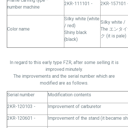
Frame carving type *
2KR-111101 -
2KR-157101 
number machine
Silky white (white
Silky white /
/ red)
Color name
The エン
Shiny black
ク (it is pale)
(black)
In regard to this early type FZR, after some selling it is
improved minutely.
The improvements and the serial number which are
modified are as follows.
Serial number
Modification contents
2KR-120103 -
Improvement of carburetor
2KR-120601 -
Improvement of the stand (it became sh