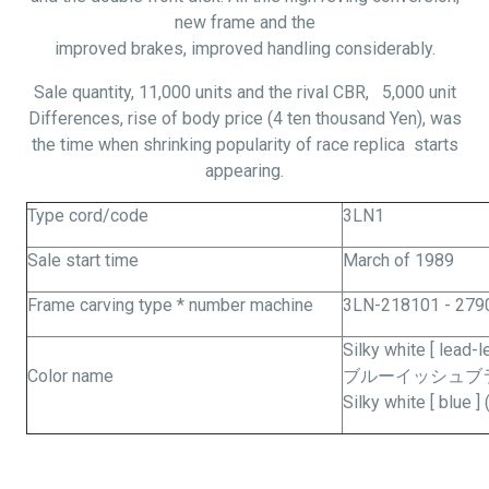
new frame and the
improved brakes, improved handling considerably.
Sale quantity, 11,000 units and the rival CBR, 5,000 unit
Differences, rise of body price (4 ten thousand Yen), was
the time when shrinking popularity of race replica
starts
appearing.
Type cord/code
3LN1
Sale start time
March of 1989
Frame carving type * number machine
3LN-218101 - 279
Silky white [ lead-l
Color name
ブルーイッシュブラック
Silky white [ blue ] 