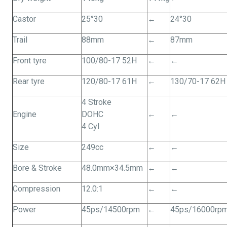
Castor
25°30
←
24°30
Trail
88mm
←
87mm
Front tyre
100/80-17 52H
←
←
Rear tyre
120/80-17 61H
←
130/70-17 62H
4 Stroke
Engine
DOHC
←
←
4 Cyl
Size
249cc
←
←
Bore & Stroke
48.0mm×34.5mm
←
←
Compression
12.0:1
←
←
Power
45ps/14500rpm
←
45ps/16000rp