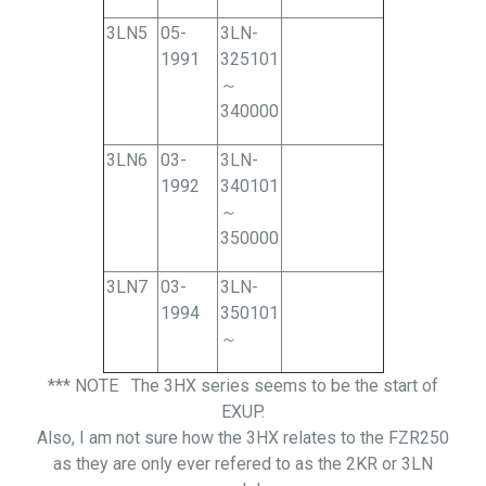
3LN5
05-
3LN-
1991
325101
～
340000
3LN6
03-
3LN-
1992
340101
～
350000
3LN7
03-
3LN-
1994
350101
～
*** NOTE The 3HX series seems to be the start of
EXUP.
Also, I am not sure how the 3HX relates to the FZR250
as they are only ever refered to as the 2KR or 3LN