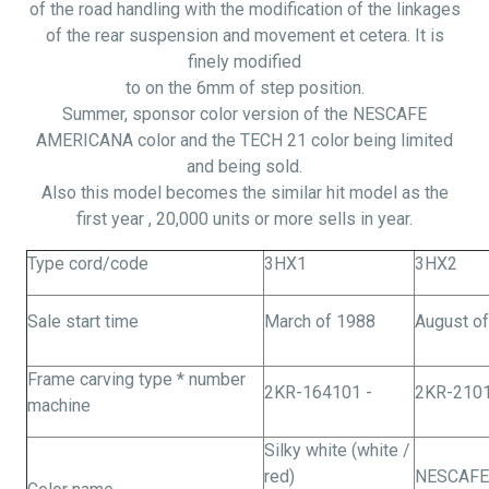
of the road handling with the modification of the linkages
of the rear suspension and movement et cetera. It is
finely modified
to on the 6mm of step position.
Summer, sponsor color version of the NESCAFE
AMERICANA color and the TECH 21 color being limited
and being sold.
Also this model becomes the similar hit model as the
first
year ,
20,000 units or more sells in year.
Type cord/code
3HX1
3HX2
Sale start time
March of 1988
August o
Frame carving type * number
2KR-164101 -
2KR-2101
machine
Silky white (white /
red)
NESCAFE