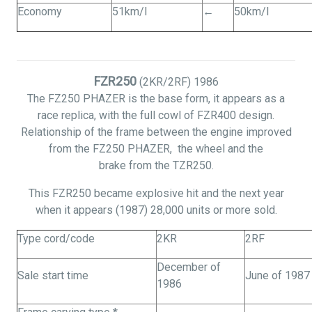
Economy
51km/l
←
50km/l
FZR250
(2KR/2RF)
1986
The FZ250 PHAZER is the base
form,
it appears as a
race replica, with the full cowl of FZR400 design.
Relationship of the frame between the engine improved
from the FZ250 PHAZER,
the
wheel and the
brake from the TZR250.
This FZR250 became explosive hit and the next year
when it appears (1987) 28,000 units or more sold.
Type cord/code
2KR
2RF
December of
Sale start time
June of 1987
1986