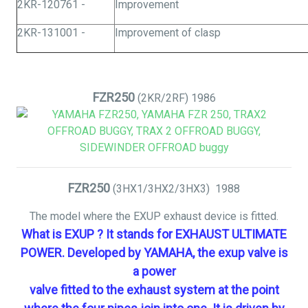
2KR-120761 -
Improvement
2KR-131001 -
Improvement of clasp
FZR250
(2KR/2RF)
1986
FZR250
(3HX1/3HX2/3HX3)
1988
The model where the EXUP exhaust device is fitted.
What is
EXUP ?
It stands for EXHAUST ULTIMATE
POWER. Developed by YAMAHA, the exup valve is
a power
valve fitted to the exhaust system at the point