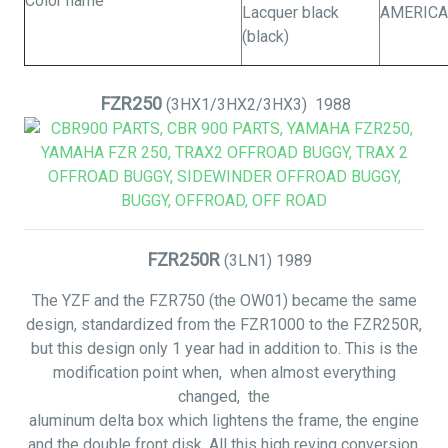
Color name
Lacquer black
AMERIC
(black)
FZR250
(3HX1/3HX2/3HX3)
1988
FZR250R
(3LN1)
1989
The YZF and the FZR750 (the OW01) became the same
design, standardized from the FZR1000 to the FZR250R,
but this design only 1 year had in addition to. This is the
modification point when,
when
almost everything
changed, the
aluminum delta box which lightens the frame, the engine
and the double front disk. All this high reving conversion,