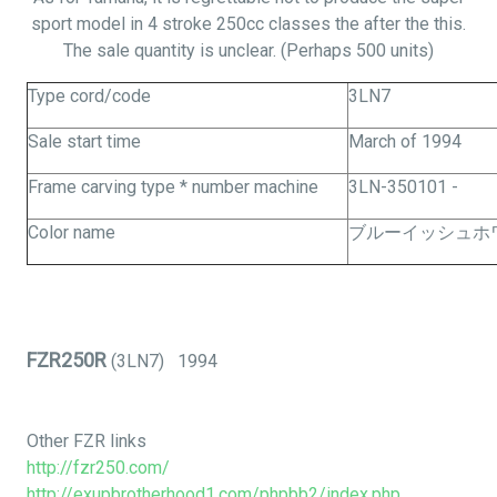
sport model in 4 stroke 250cc classes the after
the this
.
The sale quantity is unclear. (Perhaps 500 units)
Type cord/code
3LN7
Sale start time
March of 1994
Frame carving type * number machine
3LN-350101 -
Color name
ブルーイッシュホワ
FZR250R
(3LN7) 1994
Other FZR links
http://fzr250.com/
http://exupbrotherhood1.com/phpbb2/index.php