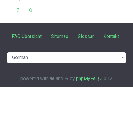
Z
Ö
FAQ Übersicht
Sitemap
Glossar
Kontakt
powered with ❤️ and ☕️ by
phpMyFAQ
3.0.12