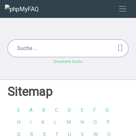
Erweiterte Suche
Sitemap
3
A
B
C
D
E
F
G
H
I
K
L
M
N
O
P
Q
R
S
T
U
V
W
Ü