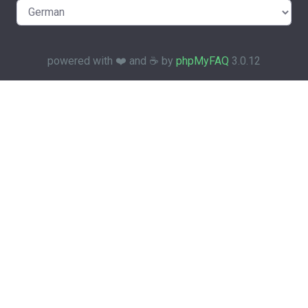
powered with ❤️ and ☕️ by
phpMyFAQ
3.0.12